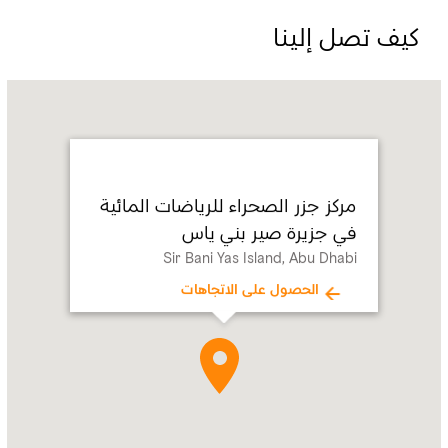
كيف تصل إلينا
Name:
مركز
جزر
الصحراء
للرياضات
المائية
مركز جزر الصحراء للرياضات المائية
في
في جزيرة صير بني ياس
جزيرة
صير
Sir Bani Yas Island, Abu Dhabi
بني
الحصول على الاتجاهات
ياس
Address:
Sir
Bani
Yas
Island,
Abu