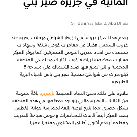
المائية في جزيرة صير بني
ياس
المفضلة
رسم خريطة
Sir Bani Yas Island, Abu Dhabi
يقدّم هذا المركز دروساً في الإبحار الشراعي ورحلات بحرية عند
أبو ظبي
غروب الشمس، فضلاً عن مغامرات غوص شيّقة وشهادات
معتمدة من اتحاد مدرّبي الغوص المحترفين. كما يوفّر المركز
منطقة العين
مسارات مخصّصة لرياضة ركوب الكاياك وذلك في المنطقة
المحمية والتي يُمنع فيها صيد الأسماك على مساحة 8
منطقة الظفرة
كيلومترات من شواطئ محمية صير بني ياس للحياة البرية
الطبيعية.
دائرة الثقافة والسياحة - أبوظبي
علاوةً على ذلك، تخبّئ المياه المحيطة
بالجزيرة
باقةً متنوّعة
مركز أبوظبي الوطني للمعارض والمؤتمرات
من الكائنات البحرية، والتي يتواجد معظمها في هذه المنطقة
بشكل حصري، مما يتيح فرصة رائعة لممارسة هواية الغطس.
يضم المركز أيضاً قاعات للمحاضرات وحوض سباحة للتدريب
ومطعماً يقدّم أشهى أطباق المشاوي ومتجراً مميزاً.