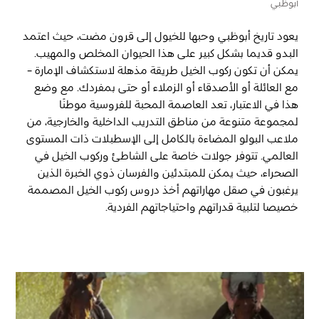
أبوظبي
يعود تاريخ أبوظبي وحبها للخيول إلى قرون مضت، حيث اعتمد
المفضلة
رسم خريطة
البدو قديما بشكل كبير على هذا الحيوان المخلص والمهيب.
يمكن أن تكون ركوب الخيل طريقة مذهلة لاستكشاف الإمارة -
مع العائلة أو الأصدقاء أو الزملاء أو حتى بمفردك. مع وضع
أبو ظبي
هذا في الاعتبار، تعد العاصمة المحبة للفروسية موطنًا
لمجموعة متنوعة من مناطق التدريب الداخلية والخارجية، من
منطقة العين
ملاعب البولو المضاءة بالكامل إلى الإسطبلات ذات المستوى
العالمي. تتوفر جولات خاصة على الشاطئ وركوب الخيل في
منطقة الظفرة
الصحراء، حيث يمكن للمبتدئين والفرسان ذوي الخبرة الذين
يرغبون في صقل مهاراتهم أخذ دروس ركوب الخيل المصممة
دائرة الثقافة والسياحة - أبوظبي
خصيصا لتلبية قدراتهم واحتياجاتهم الفردية
.
مركز أبوظبي الوطني للمعارض والمؤتمرات