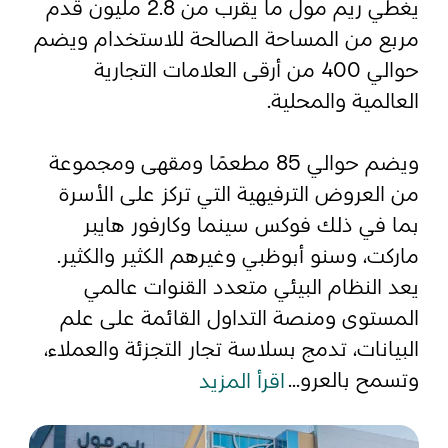
يغطي ريم مول ما يقرب من 2.8 مليون قدم
مربع من المساحة الصالحة للاستخدام ويضم
المفضلة
رسم خريطة
حوالي 400 من أرقى العلامات التجارية
العالمية والمحلية.
أبو ظبي
ويضم حوالي 85 مطعمًا ومقهى ومجموعة
من العروض الترفيهية التي تركز على الأسرة
منطقة العين
بما في ذلك فوكس سينما وكارفور هايبر
منطقة الظفرة
ماركت، وسنو أبوظبي وغيرهم الكثير والكثير.
دائرة الثقافة والسياحة - أبوظبي
يعد النظام البيئي متعدد القنوات عالمي
المستوى ومنصة التداول القائمة على علم
مركز أبوظبي الوطني للمعارض والمؤتمرات
البيانات، تدمج بسلاسة تجار التجزئة والعملاء،
وتسمح بالعرو...
اقرأ المزيد