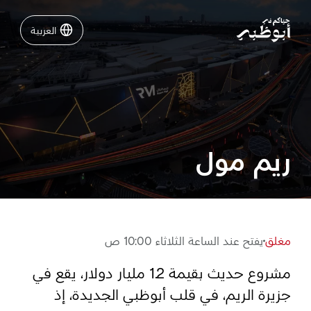
العربية
العربية
نشاطات لا تفوّتها في أبوظبي
دليلك لأبوظبي
ريم مول
فعاليات
خطّط لرحلتك
مغلق
يفتح عند الساعة الثلاثاء 10:00 ص
مشروع حديث بقيمة 1.2 مليار دولار، يقع في
تسجيل الدخول
مسارات
جزيرة الريم، في قلب أبوظبي الجديدة، إذ