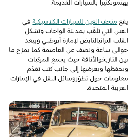
يهتمونكثيراً بالسيارات القديمة.
المفضلة
رسم خريطة
يقع
متحف العين للسيارات الكلاسيكية
في
العين التي تلقّب بمدينة الواحات وتشكل
القلب التراثيالنابض لإمارة أبوظبي ويبعد
أبو ظبي
حوالى ساعة ونصف عن العاصمة كما يمزج ما
بين التاريخوالأناقة حيث يجمع المركبات
منطقة العين
ويحفظها ويعرضها إلى جانب كتب تقدّم
منطقة الظفرة
معلومات حول تطوّروسائل النقل في الإمارات
دائرة الثقافة والسياحة - أبوظبي
العربية المتحدة.
مركز أبوظبي الوطني للمعارض والمؤتمرات