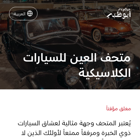
العربية
العربية
نشاطات لا تفوّتها في أبوظبي
متحف العين للسيارات
دليلك لأبوظبي
الكلاسيكية
فعاليات
خطّط لرحلتك
مغلق مؤقتاً
يُعتبر المتحف وجهة مثالية لعشاق السيارات
تسجيل الدخول
مسارات
ذوي الخبرة ومرفقاً ممتعاً لأولئك الذين لا