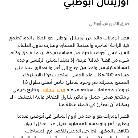
أورينتال أبوظبي
المفضلة
رسم خريطة
طريق الكورنيش، أبوظبي
قصر الإمارات ماندارين أورينتال أبوظبي هو المكان الذي تجتمع
أبو ظبي
فيه الراحة الفاخرة والخدمة الممتازة وتجارب تناول الطعام
الفريدة في أجواء ساحرة. من مسافة بعيدة، يبدو الفندق وكأنه
منطقة العين
شيء من قصة خيالية عربية، إذ يمتد المبنى الرئيسي وحده
لمسافة كيلومتر واحد من جناح إلى آخر والحدائق تمتد على
منطقة الظفرة
مساحة 100 هكتار. عند المشي، ستجد شعورًا بالاسترخاء
العميق يغمرك. مع وجود شاطئ خاص أصلي بطول 1.3
دائرة الثقافة والسياحة - أبوظبي
كيلومتر وحمامات سباحة مذهلة
مرسى خاص
وخليج طبيعي
ومنتجع صحي جميل وأماكن لتناول الطعام عالية التصنيف - لا
مركز أبوظبي الوطني للمعارض والمؤتمرات
يمكنك أن تخطئ في قضاء عطلة هنا.
قصر الإمارات هو واحد من أروع المباني في أبوظبي عندما
يتعلق الأمر بالهندسة المعمارية. تخيل هذا: خلال النهار،
يتناقض المظهر الخارجي الذهبي للقصر مع المساحات