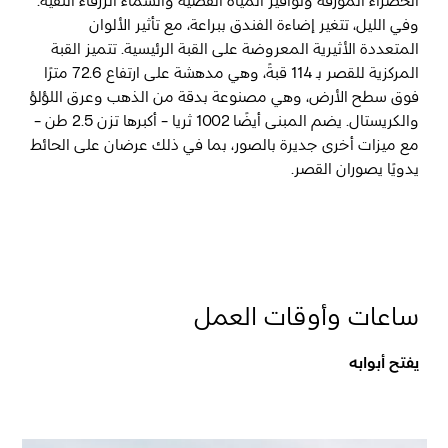
الخضراء المورقة ونوافير المياه الفضية والسماء الزرقاء النقية.
وفي الليل، تتغير إضاءة الفندق ببراعة، مع تأثير الألوان
المتعددة الأثيرية المعروضة على القبة الرئيسية. تتميز القبة
المركزية للقصر بـ 114 قبةً، وهي مدهشة على ارتفاع 72.6 مترًا
فوق سطح الأرض، وهي مصنوعة بدقة من الذهب وعرق اللؤلؤ
والكريستال. يضم المبنى أيضًا 1002 ثريا - أكبرها تزن 2.5 طن -
مع ميزات أخرى جديرة بالصور، بما في ذلك عرضان على الحائط
يدويًا يصوران القصر.
ساعات وأوقات العمل
يفتح أبوابه