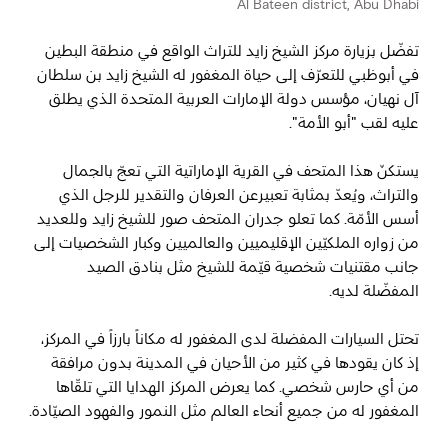
Al Bateen district, Abu Dhabi
تفضّل بزيارة مركز الشيخ زايد للتراث الواقع في منطقة البطين
المفضلة
رسم خريطة
في أبوظبي للتعرّف إلى حياة المغفور له
الشيخ زايد بن سلطان
آل نهيان
، مؤسس دولة الإمارات العربية المتحدة الذي يطلق
عليه لقب "أبو الأمة".
أبو ظبي
يستكنّ هذا المتحف في القرية الإماراتية التي تعجّ بالجمال
منطقة العين
والتراث، ويُعدّ بمثابة تعبيرعن العرفان والتقدير للرجل الذي
أسس الأمّة. كما تعلو جدران المتحف صور للشيخ زايد وللعديد
منطقة الظفرة
من زواره الملكيّين الإقليميين والعالميين وكبار الشخصيات إلى
جانب مقتنيات شخصية قيّمة للشيخ مثل بنادق الصيد
دائرة الثقافة والسياحة - أبوظبي
المفضّلة لديه.
مركز أبوظبي الوطني للمعارض والمؤتمرات
تحتل السيارات المفضلة لدى المغفور له مكاناً بارزاً في المركز،
إذ كان يقودها في كثير من الأحيان في المدينة بدون مرافقة
من أي حارس شخصي. كما يعرض المركز الهدايا التي تلقّاها
المغفور له من جميع أنحاء العالم مثل النمور والفهود الصيّادة.