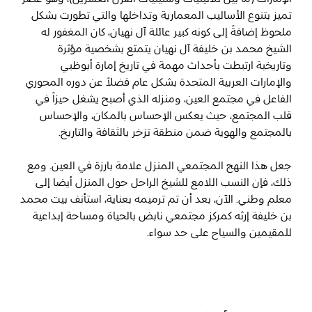
تميز بتنوع الأساليب المعمارية وتداخلها والتي تطورت بشكل
ملحوظ إضافةً إلى كونه كبير عائلة آل نهيان، كان المغفور له
الشيخ محمد بن خليفة آل نهيان يتمتع بشخصية مؤثرة
وتاريخية ارتبطت بأحداث مهمة في تاريخ إمارة أبوظبي
والإمارات العربية المتحدة بشكل عام فضلاً عن دوره المحوري
الفاعل في مجتمع العين، ومنزله الذي أصبح يشغل حيزاً في
قلب المجتمع، حيث يعكس الإحساس بالمكان، والإحساس
بالمجتمع والهوية ضمن منطقة تزخر بالثقافة والتاريخ.
جعل هذا النهج المجتمعي المنزل علامة بارزة في العين. ومع
ذلك، فإن النسب اللامع للشيخ الراحل حول المنزل أيضا إلى
معلم وطني. الآن، بعد أن تم ترميمه بعناية، استأنف بيت محمد
بن خليفة إرثه كمركز مجتمعي نابض بالحياة ومساحة إبداعية
للمقيمين والسياح على حد سواء.