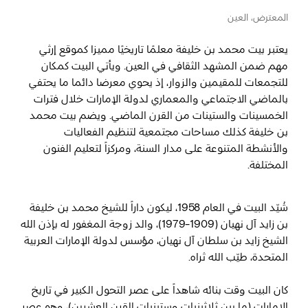
المعترض، العين
المفضلة
رسم خريطة
يعتبر بيت محمد بن خليفة معلمًا تاريخيًا مميزا كموقع إرثي
مهم ضمن المشهد الثقافي في العين. ويأتي البيت كمكان
للتجمعات للمقيمين والزوار، إذ يحوي معرضا دائما ما يحتفي
بالماضي الاجتماعي والمعماري لدولة الإمارات خلال فترات
أبو ظبي
الخمسينات والستينات من القرن الماضي. ويضم بيت محمد
منطقة العين
بن خليفة كذلك مساحات مجتمعية لتنظيم الفعاليات
والأنشطة المتنوعة على مدار السنة، ومركزاً لتعليم الفنون
منطقة الظفرة
المختلفة.
دائرة الثقافة والسياحة - أبوظبي
شُيّد البيت في العام 1958، ليكون داراً للشيخ محمد بن خليفة
مركز أبوظبي الوطني للمعارض والمؤتمرات
بن زايد آل نهيان (1909-1979)، والد زوجة المغفور له بإذن الله
الشيخ زايد بن سلطان آل نهيان، مؤسس لدولة الإمارات العربية
المتحدة، طيّب الله ثراه.
كان البيت وقت بنائه شاهداً على عصر التحول الكبير في تاريخ
الإمارات (ما بين ثلاثينيات وستينيات القرن العشرين)، وهو عصر