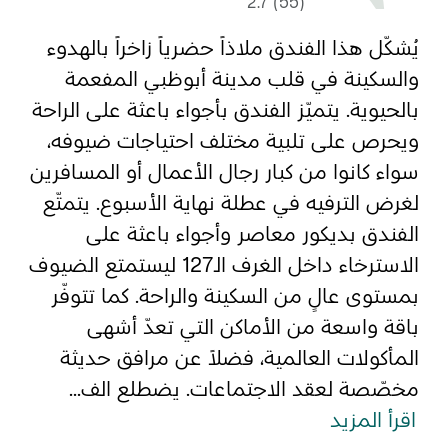
2.7 (55)
يُشكّل هذا الفندق ملاذاً حضرياً زاخراً بالهدوء
المفضلة
رسم خريطة
والسكينة في قلب مدينة أبوظبي المفعمة
بالحيوية. يتميّز الفندق بأجواء باعثة على الراحة
ويحرص على تلبية مختلف احتياجات ضيوفه،
أبو ظبي
سواء كانوا من كبار رجال الأعمال أو المسافرين
منطقة العين
لغرض الترفيه في عطلة نهاية الأسبوع. يتمتّع
الفندق بديكور معاصر وأجواء باعثة على
منطقة الظفرة
الاسترخاء داخل الغرف الـ127 ليستمتع الضيوف
دائرة الثقافة والسياحة - أبوظبي
بمستوى عالٍ من السكينة والراحة. كما تتوفّر
باقة واسعة من الأماكن التي تعدّ أشهى
مركز أبوظبي الوطني للمعارض والمؤتمرات
المأكولات العالمية، فضلاً عن مرافق حديثة
مخصّصة لعقد الاجتماعات. يضطلع الف...
اقرأ المزيد