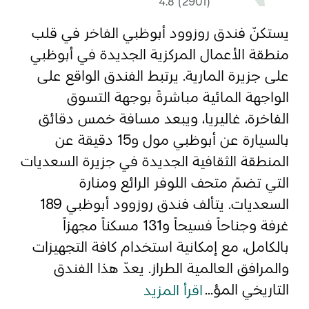
4.8 (2901)
يستكنّ فندق روزوود أبوظبي الفاخر في قلب
المفضلة
رسم خريطة
منطقة الأعمال المركزية الجديدة في أبوظبي
على جزيرة المارية. يرتبط الفندق الواقع على
الواجهة المائية مباشرةً بوجهة التسوق
أبو ظبي
الفاخرة، غاليريا، ويبعد مسافة خمس دقائق
منطقة العين
بالسيارة عن أبوظبي مول و15 دقيقة عن
المنطقة الثقافية الجديدة في جزيرة السعديات
منطقة الظفرة
التي تضمّ متحف اللوفر الرائع ومنارة
دائرة الثقافة والسياحة - أبوظبي
السعديات. يتألف فندق روزوود أبوظبي 189
غرفة وجناحاً فسيحاً و131 مسكناً مجهزاً
مركز أبوظبي الوطني للمعارض والمؤتمرات
بالكامل، مع إمكانية استخدام كافة التجهيزات
والمرافق العالمية الطراز. يعدّ هذا الفندق
التاريخي المؤ...
اقرأ المزيد