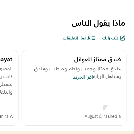
ماذا يقول الناس
اكتب رأيك
قراءة التعليقات
‏فندق ممتاز للعوائل
hayat
‏فندق ممتاز وجميل وتعاملهم طيب وفندق
‪الوصو
يستاهل الزيارة
كانت ي
اقرأ المزيد
مستلزم
والتلفاز
August 3, rashed a
Amira A