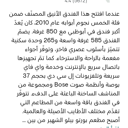
4.4 (5672)
عندما افتتح هذا الفندق الأنيق المصنّف ضمن
المفضلة
رسم خريطة
فئة الخمس نجوم أبوابه عام 2010، كان يُعدّ
أكبر فندق في أبوظبي مع 850 غرفة. يضمّ
الفندق 585 غرفة واسعة و265 وحدة سكنية
أبو ظبي
تتميّز بأسلوب عصري فاخر، وتوفّر أجواء
منطقة العين
مفعمة بالراحة والاسترخاء. كما تمّ تجهيزها
باتصال سريع بالإنترنت وخدمة واي فاي
منطقة الظفرة
سريعة وتلفزيونات إل سي دي بحجم 37
دائرة الثقافة والسياحة - أبوظبي
بوصة وأنظمة صوت Bose ومجموعة من
المناشف الساخنة الباعثة على الدفء. تتوفّر
مركز أبوظبي الوطني للمعارض والمؤتمرات
في الفندق باقة واسعة من المطاعم التي
تقدّم مختلف الأطايب الأصيلة والعالمية.
أصبح مطعم بورتو بيلو الشهير من بين ...