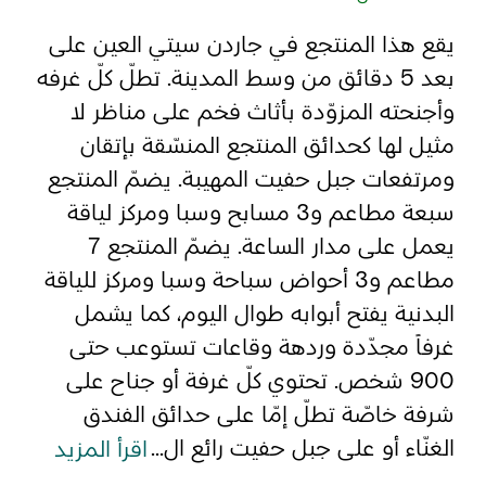
يقع هذا المنتجع في جاردن سيتي العين على
المفضلة
رسم خريطة
بعد 5 دقائق من وسط المدينة. تطلّ كلّ غرفه
وأجنحته المزوّدة بأثاث فخم على مناظر لا
مثيل لها كحدائق المنتجع المنسّقة بإتقان
أبو ظبي
ومرتفعات جبل حفيت المهيبة. يضمّ المنتجع
منطقة العين
سبعة مطاعم و3 مسابح وسبا ومركز لياقة
يعمل على مدار الساعة. يضمّ المنتجع 7
منطقة الظفرة
مطاعم و3 أحواض سباحة وسبا ومركز للياقة
دائرة الثقافة والسياحة - أبوظبي
البدنية يفتح أبوابه طوال اليوم، كما يشمل
غرفاً مجدّدة وردهة وقاعات تستوعب حتى
مركز أبوظبي الوطني للمعارض والمؤتمرات
900 شخص. تحتوي كلّ غرفة أو جناح على
شرفة خاصّة تطلّ إمّا على حدائق الفندق
الغنّاء أو على جبل حفيت رائع ال...
اقرأ المزيد