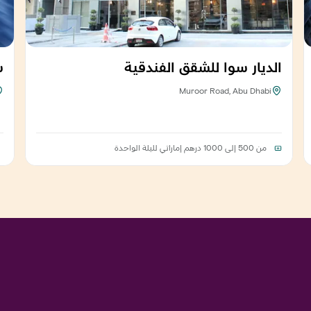
الديار سوا للشقق الفندقية
س
Muroor Road, Abu Dhabi
من 500 إلى 1000 درهم إماراتي
لليلة الواحدة