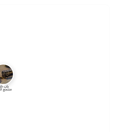
باب ال
منتجع ال