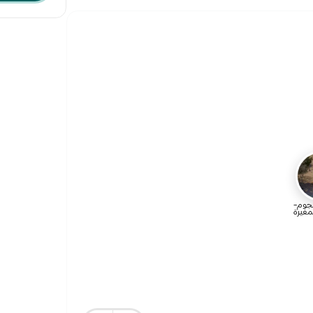
نجوم-
مغيرة