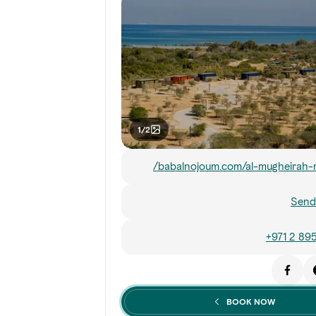
1/2
babalnojoum.com/al-mugheirah-r
Send
+971 2 89
BOOK NOW