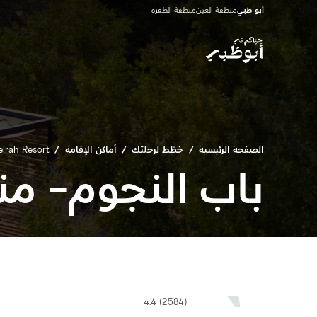
أبو ظبي
منطقة العين
منطقة الظفرة
الصفحة الرئيسية
/
خطّط لرحلتك
/
أماكن الإقامة
/
irah Resort
باب النجوم- من
4.4 (2584)