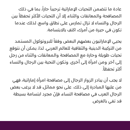
عادة ما تتضمن التحيات الإماراتية ترحيباً حاراً، بما في ذلك
المصافحة والمعانقات والثناء، إلا أن التحيات الأكثر تحفظاً بين
المفضلة
رسم خريطة
الرجال والنساء لا تزال تمارس على نطاق واسع، لذلك عندما
تكون في حيرة من أمرك، اكتفِ بالابتسامة.
يحيي الإماراتيون بعضهم البعض وفقاً للبروتوكول المستمد
أبو ظبي
من التركيبة الدينية والثقافية للعالم العربي. لذا، يمكن أن نتوقع
تحيات طويلة وحارة مع المصافحة والمعانقات والثناء من رجل
منطقة العين
إلى آخر ومن امرأة إلى أخرى. وتكون التحية بين الرجال والنساء
منطقة الظفرة
أكثر تحفظاً.
لا يجب أن يبادر الزوار الرجال إلى مصافحة امرأة إماراتية، فهي
دائرة الثقافة والسياحة - أبوظبي
من عليها المبادرة إلى ذلك. على نحو مماثل، قد لا يرغب بعض
الرجال العرب في مصافحة النساء، فإنّ مجرد ابتسامة بسيطة
مركز أبوظبي الوطني للمعارض والمؤتمرات
قد تفي بالغرض.