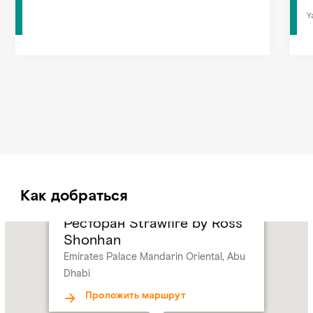
Y
Как добраться
Ресторан Strawfire by Ross
Name:
Ресторан
Shonhan
Strawfire
Emirates Palace Mandarin Oriental, Abu
by
Dhabi
Ross
Shonhan
Проложить маршрут
Address:
Emirates