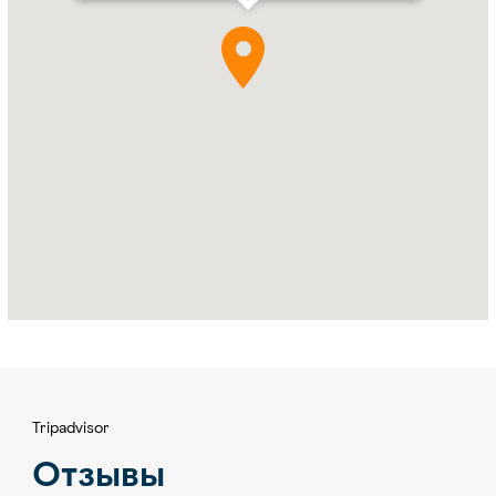
Palace
Mandarin
Oriental,
Abu
Dhabi
Tripadvisor
Отзывы