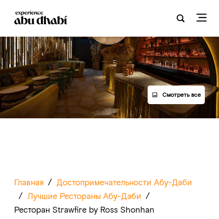
Смотреть все
Главная
/
Достопримечательности Абу-Даби
/
Лучшие Рестораны Абу-Даби
/
Ресторан Strawfire by Ross Shonhan