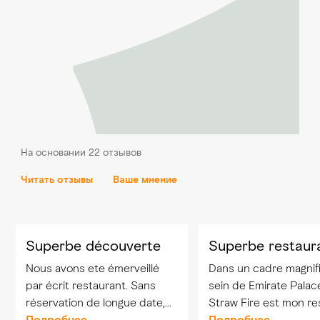
На основании 22 отзывов
Читать отзывы
Ваше мнение
Superbe découverte
Superbe restaur
Nous avons ete émerveillé
Dans un cadre magnif
par écrit restaurant. Sans
sein de Emirate Palace 
réservation de longue date,
Straw Fire est mon re
nous avons pu avoir une
Подробнее
préféré l accueil est pa
Подробнее