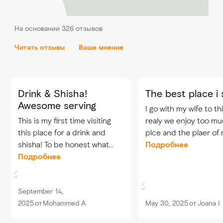
На основании 326 отзывов
Читать отзывы
Ваше мнение
Drink & Shisha!
The best place i
Awesome serving
I go with my wife to th
This is my first time visiting
realy we enjoy too mu
this place for a drink and
plce and the plaer of
shisha! To be honest what
with amizing all the t
Подробнее
made me think about coming
Подробнее
very kind spical ms ra
back is mainly the bar tender
she make our night li
ElHabib! But the whole
for seur we will came..
September 14,
experience was good for
2025
от
Mohammed A
May 30, 2025
от
Joana I
sure.