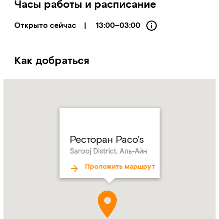
Часы работы и расписание
Открыто сейчас
|
13:00–03:00
Как добраться
Name:
Ресторан
Paco's
Address:
Sarooj
District,
Аль-
Ресторан Paco's
Айн
Sarooj District, Аль-Айн
Проложить маршрут