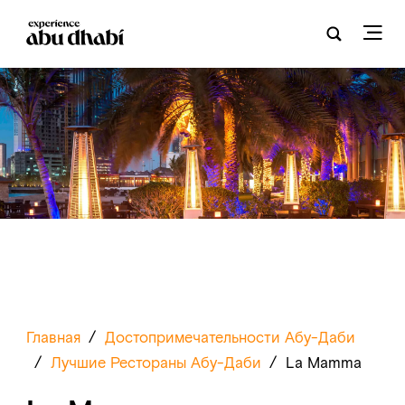
Главная
/
Достопримечательности Абу-Даби
/
Лучшие Рестораны Абу-Даби
/
La Mamma