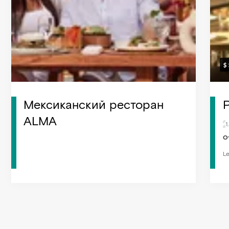
Мексиканский ресторан
Р
ALMA
1
О
Le