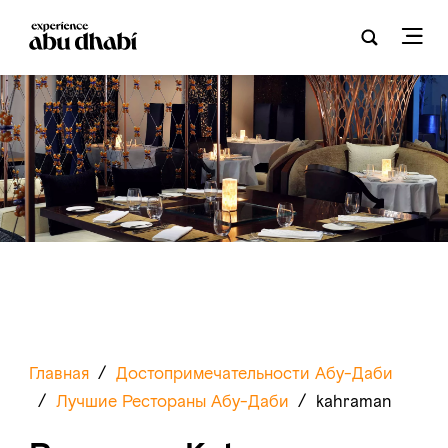
Главная
/
Достопримечательности Абу-Даби
/
Лучшие Рестораны Абу-Даби
/
kahraman