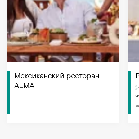
Мексиканский ресторан
ALMA
2
О
Ya