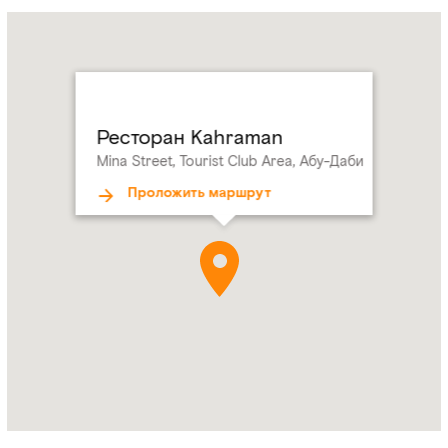
Name:
Ресторан
Kahraman
Address:
Mina
Street,
Tourist
Ресторан Kahraman
Club
Mina Street, Tourist Club Area, Абу-Даби
Area,
Абу-
Проложить маршрут
Даби