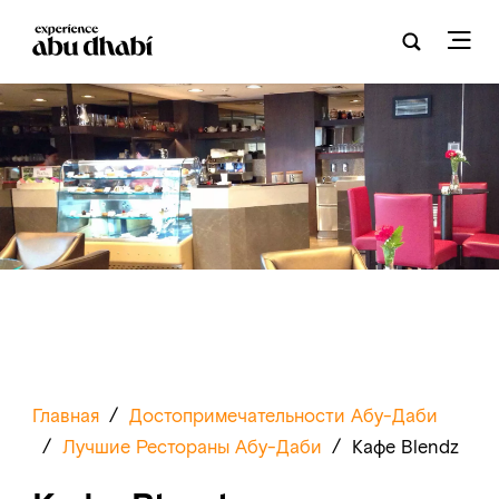
Главная
/
Достопримечательности Абу-Даби
/
Лучшие Рестораны Абу-Даби
/
Кафе Blendz