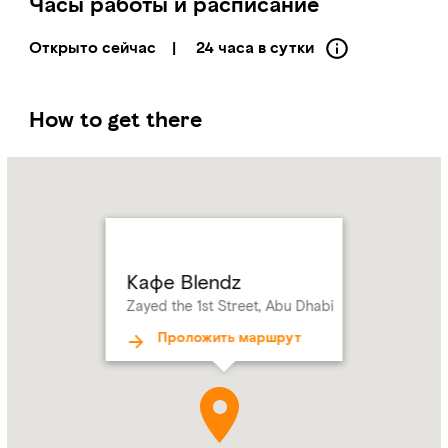
Часы работы и расписание
Открыто сейчас
|
24 часа в сутки
How to get there
Name:
Кафе
Blendz
Address:
Zayed
the
1st
Кафе Blendz
Street,
Zayed the 1st Street, Abu Dhabi
Abu
Dhabi
Проложить маршрут