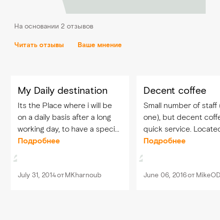
На основании 2 отзывов
Читать отзывы
Ваше мнение
My Daily destination
Decent coffee
Its the Place where i will be
Small number of staff 
on a daily basis after a long
one), but decent coff
working day, to have a special
quick service. Located on the
coffee in a quit environment
Подробнее
Ground Floor, but tu
Подробнее
with an expert crew of
away behind the lifts.
service in Blendz Lobby Cafe.
July 31, 2014
от
MKharnoub
June 06, 2016
от
MikeO