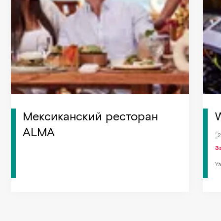
Мексиканский ресторан
ALMA
2
З
Ya