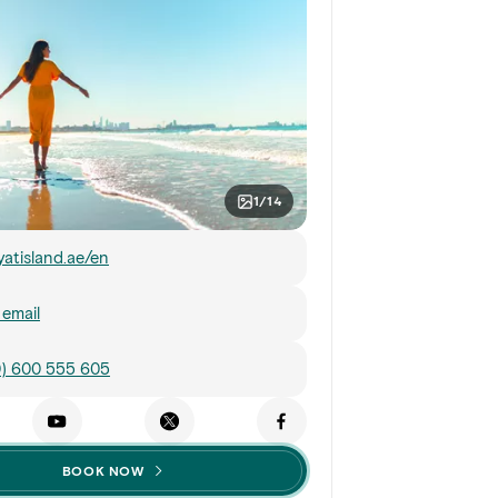
1/14
yatisland.ae/en
email
0) 600 555 605
BOOK NOW