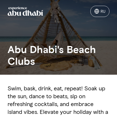
RU
RU
Чем заняться
Abu Dhabi's Beach
Достопримечательности Абу-
Даби
Clubs
Планирование Поездки в Абу
Даби
Swim, bask, drink, eat, repeat!
Soak up
the sun, dance to beats, sip on
refreshing cocktails, and embrace
island vibes. Elevate your holiday with a