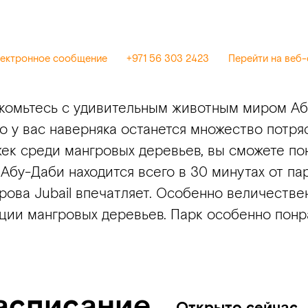
лектронное сообщение
+971 56 303 2423
Перейти на веб-
накомьтесь с удивительным животным миром А
го у вас наверняка останется множество потр
к среди мангровых деревьев, вы сможете пон
Абу-Даби находится всего в 30 минутах от пар
рова Jubail впечатляет. Особенно величестве
ции мангровых деревьев. Парк особенно пон
асписание
Открыто сейчас