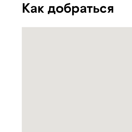
Как добраться
Name:
Мангровый
парк
Jubail
Address:
Jubail
Island,
Abu
Dhabi