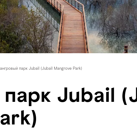
ангровый парк Jubail (Jubail Mangrove Park)
арк Jubail (J
ark)