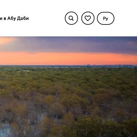
и в Абу Даби
Pу