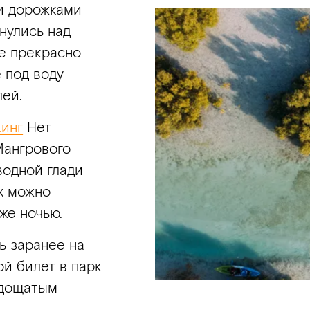
и дорожками
нулись над
те прекрасно
 под воду
лей.
кинг
Нет
Мангрового
водной глади
ах можно
же ночью.
ь заранее на
ой билет в парк
 дощатым