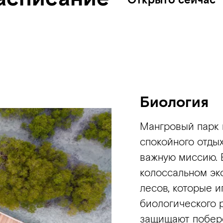
Биология
Мангровый парк 
спокойного отдых
важную миссию. 
колоссальном эк
лесов, которые 
биологического 
защищают побере