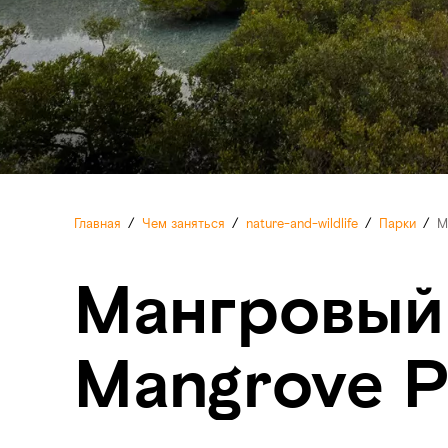
Главная
/
Чем заняться
/
nature-and-wildlife
/
Парки
/
М
Мангровый п
Mangrove P