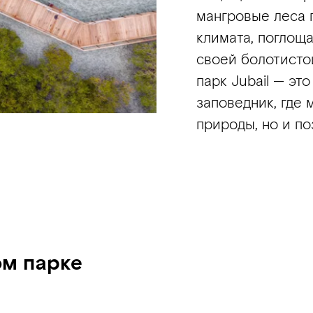
мангровые леса 
климата, поглоща
своей болотисто
парк Jubail — эт
заповедник, где 
природы, но и по
ом парке