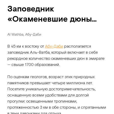
Заповедник
«Окаменевшие дюны
Аль-Ватба»
Al Wathba, Абу-Даби
В 45 км к востоку от
Абу-Даби
располагается
заповедник Аль-Ватба, который включает в себя
рекордное количество окаменевших дюн в эмирате
— свыше 1700 образований.
По оценкам геологов, возраст этих природных
памятников превышает четыре миллиона лет.
Посетите уникальную достопримечательность,
оснащенную всеми удобствами для долгой
прогулки: освещенными тропинками,
протяженностью 3 км в обе стороны, и спрятанными
в тени лавочками для отдыха.