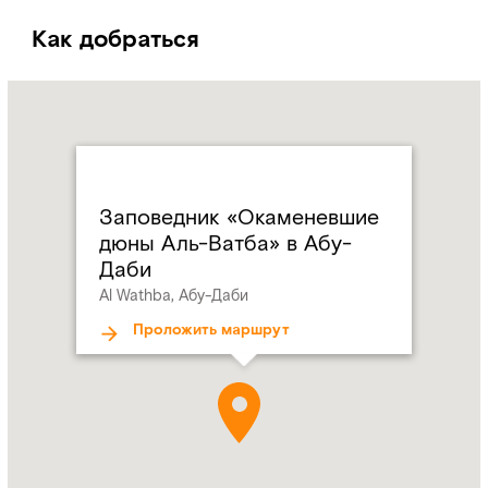
Как добраться
Name:
Заповедник
«Окаменевшие
дюны
Аль-
Ватба»
Заповедник «Окаменевшие
в
дюны Аль-Ватба» в Абу-
Абу-
Даби
Даби
Al Wathba, Абу-Даби
Address:
Al
Wathba,
Проложить маршрут
Абу-
Даби