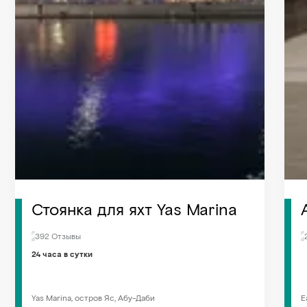
Стоянка для яхт Yas Marina
392 Отзывы
24 часа в сутки
Yas Marina, остров Яс, Абу-Даби
E