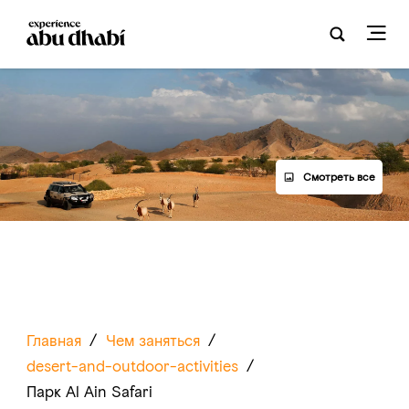
Смотреть все
Главная
/
Чем заняться
/
desert-and-outdoor-activities
/
Парк Al Ain Safari