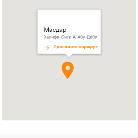
Address:
Халифа-
Сити
А,
Абу-
Масдар
Даби
Халифа-Сити А, Абу-Даби
Проложить маршрут