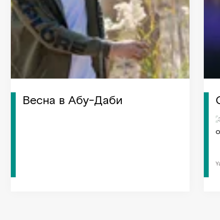
Весна в Абу-Даби
O
Y