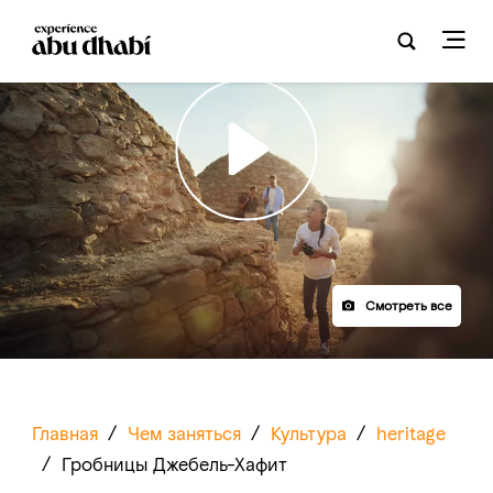
Play
Смотреть все
Главная
/
Чем заняться
/
Культура
/
heritage
/
Гробницы Джебель-Хафит