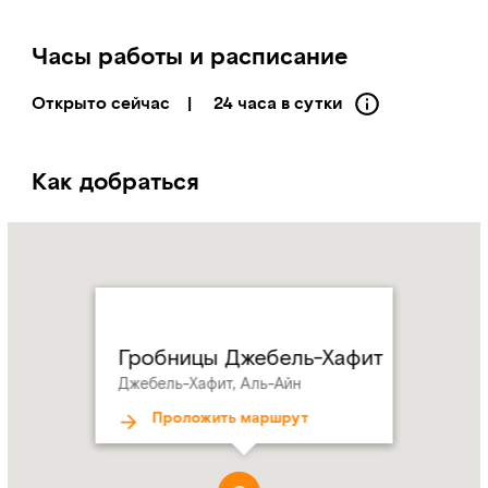
Часы работы и расписание
Открыто сейчас
|
24 часа в сутки
Как добраться
Name:
Гробницы
Джебель-
Хафит
Address:
Джебель-
Хафит,
Гробницы Джебель-Хафит
Аль-
Джебель-Хафит, Аль-Айн
Айн
Проложить маршрут