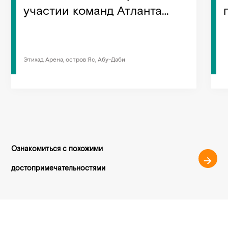
участии команд Атланта
Хокс и Милуоки Бакс
пройдут в Абу-Даби 6 и 8
октября 2022 года.
Этихад Арена, остров Яс, Абу-Даби
Ознакомиться с похожими
достопримечательностями