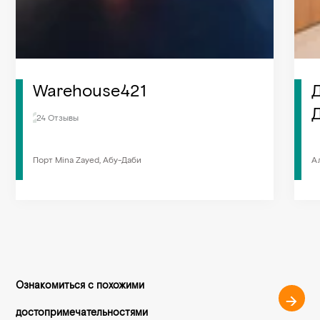
Warehouse421
24 Отзывы
Порт Mina Zayed, Абу-Даби
А
Ознакомиться с похожими
достопримечательностями