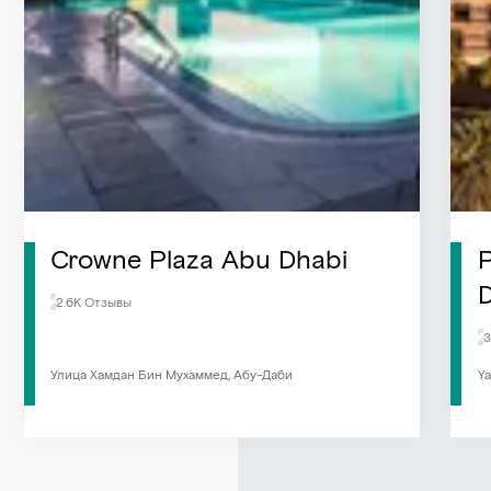
Crowne Plaza Abu Dhabi
P
D
2.6K Отзывы
3
Улица Хамдан Бин Мухаммед, Абу-Даби
Ya