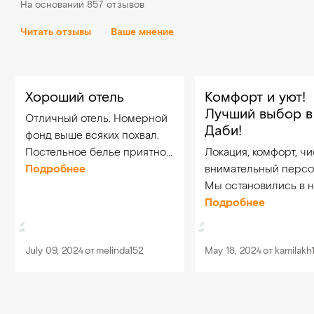
На основании 857 отзывов
Читать отзывы
Ваше мнение
Хороший отель
Комфорт и уют!
Лучший выбор в
Отличный отель. Номерной
Даби!
фонд выше всяких похвал.
Постельное белье приятное.
Локация, комфорт, чи
Завтраки отличные,
Подробнее
внимательный персо
разнообразные. Минусы:
Мы остановились в 
негде сушить белье,
1625 (апартаменты). 
Подробнее
бассейн посредственный.
панорамного окна бо
До пляжа Корниш 5-7 минут
всей семьи! СПА-
July 09, 2024
от
melinda152
May 18, 2024
от
kamilakh
на такси...
наслаждение! Special
to Natali from Thailand.