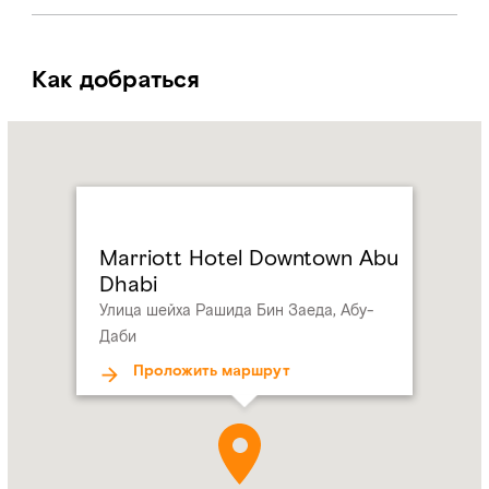
Как добраться
Name:
Marriott
Hotel
Downtown
Abu
Dhabi
Marriott Hotel Downtown Abu
Address:
Улица
Dhabi
шейха
Улица шейха Рашида Бин Заеда, Абу-
Рашида
Даби
Бин
Заеда,
Проложить маршрут
Абу-
Даби