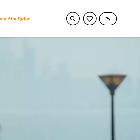
и в Абу Даби
Pу