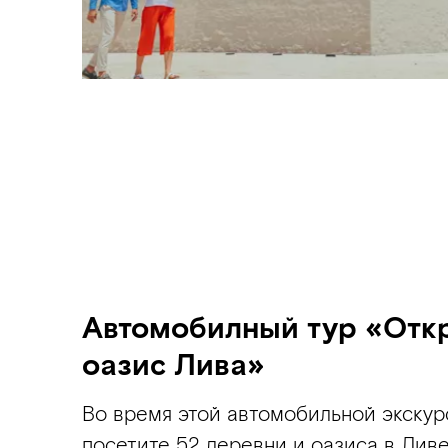
Автомобилный тур «Отк
оазис Лива»
Во время этой автомобильной экскур
посетите 52 деревни и оазиса в Лив