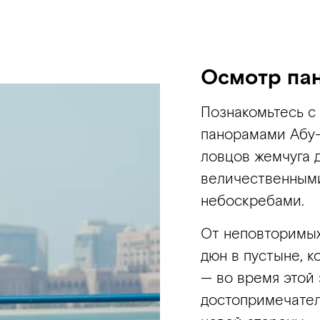
Осмотр па
Познакомьтесь с
панорамами Абу-
ловцов жемчуга 
величественными
небоскребами.
От неповторимых
дюн в пустыне, к
— во время этой
достопримечател