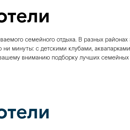
отели
ываемого семейного отдыха. В разных района
но ни минуты: с детскими клубами, аквапарка
 вашему вниманию подборку лучших семейных 
отели