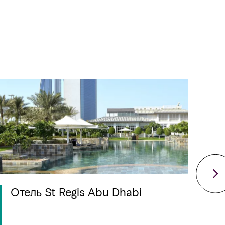
Отель St Regis Abu Dhabi
К
D