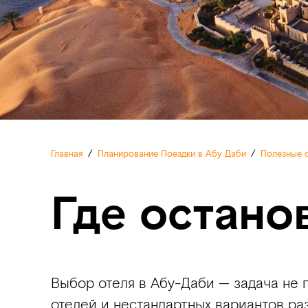
Главная
/
Планирование Поездки в Абу Даби
/
Полезные с
Где остано
Выбор отеля в Абу-Даби — задача не п
отелей и нестандартных вариантов р