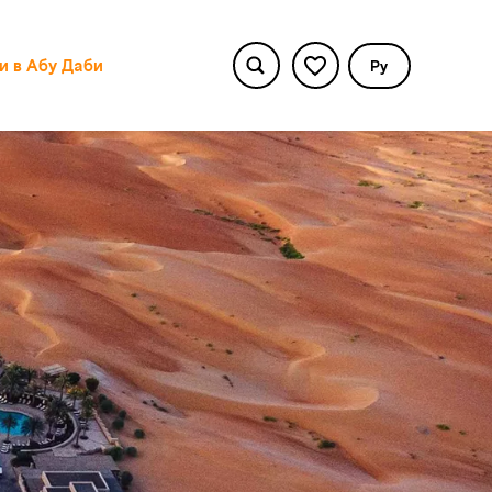
и в Абу Даби
Pу