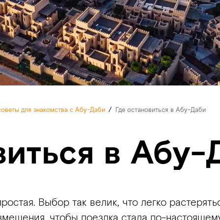
оветы для знакомства с Абу-Даби
/
Где остановиться в Абу-Даби
виться в Абу-
ростая. Выбор так велик, что легко растерят
азмещения, чтобы поездка стала по-настояще