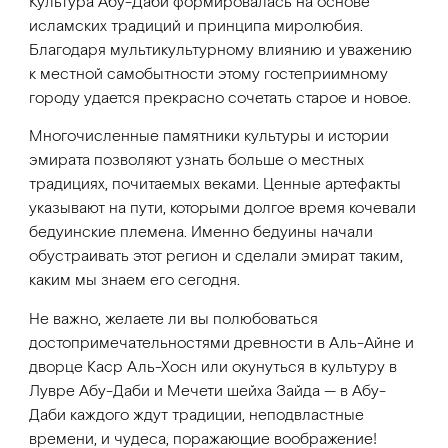
Культура Абу-Даби формировалась на основе
исламских традиций и принципа миролюбия.
Благодаря мультикультурному влиянию и уважению
к местной самобытности этому гостеприимному
городу удается прекрасно сочетать старое и новое.
Многочисленные памятники культуры и истории
эмирата позволяют узнать больше о местных
традициях, почитаемых веками. Ценные артефакты
указывают на пути, которыми долгое время кочевали
бедуинские племена. Именно бедуины начали
обустраивать этот регион и сделали эмират таким,
каким мы знаем его сегодня.
Не важно, желаете ли вы полюбоваться
достопримечательностями древности в Аль-Айне и
дворце Каср Аль-Хосн или окунуться в культуру в
Лувре Абу-Даби и Мечети шейха Зайда — в Абу-
Даби каждого ждут традиции, неподвластные
времени, и чудеса, поражающие воображение!