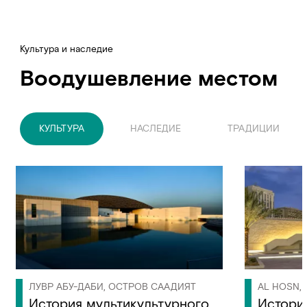
Культура и наследие
Воодушевление местом
КУЛЬТУРА
НАСЛЕДИЕ
ТРАДИЦИИ
ЛУВР АБУ-ДАБИ, ОСТРОВ СААДИЯТ
AL HOSN,
История мультикультурного
Истори