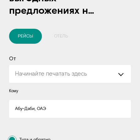
предложениях на
перелеты и
отели
РЕЙСЫ
ОТЕЛЬ
От
Кому
Абу-Даби, ОАЭ
Туда и обратно