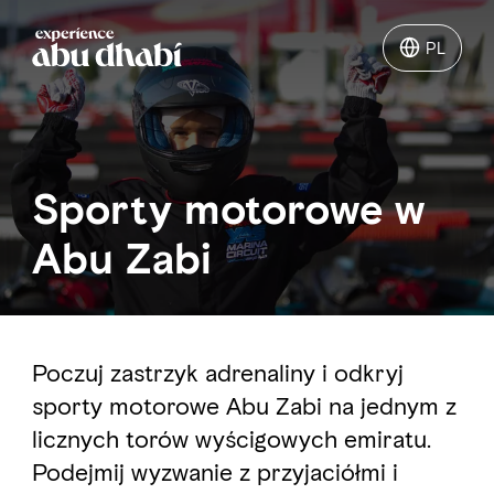
PL
PL
Atrakcje
Sporty motorowe w
Dokąd pojechać
Abu Zabi
Zaplanuj swoją podróż
Poczuj zastrzyk adrenaliny i odkryj
sporty motorowe Abu Zabi na jednym z
licznych torów wyścigowych emiratu.
Podejmij wyzwanie z przyjaciółmi i