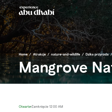
Home
/
Atrakcje
/
nature-and-wildlife
/
Dzika przyroda
Mangrove Nat
Otwarte
Zamknięcie 12:00 AM