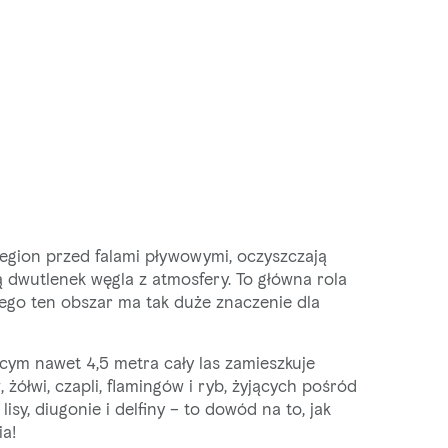
gion przed falami pływowymi, oczyszczają
 dwutlenek węgla z atmosfery. To główna rola
ego ten obszar ma tak duże znaczenie dla
cym nawet 4,5 metra cały las zamieszkuje
ółwi, czapli, flamingów i ryb, żyjących pośród
lisy, diugonie i delfiny – to dowód na to, jak
ia!