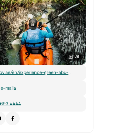
1/6
ov.ae/en/experience-green-abu-
/places-to-go/mangrove-national-
j e-maila
 693 4444