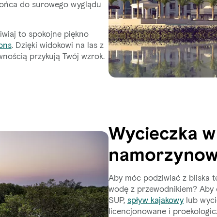
Słońca do surowego wyglądu
iwiaj to spokojne piękno
ons
. Dzięki widokowi na las z
wnością przykują Twój wzrok.
Wycieczka w
namorzynow
Aby móc podziwiać z bliska 
wodę z przewodnikiem? Aby c
SUP,
spływ kajakowy
lub wyci
licencjonowane i proekologic