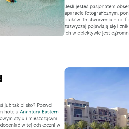
Jeśli jesteś pasjonatem obse
aparacie fotograficznym, p
ptaków. Te stworzenia – od 
zazwyczaj pojawiają się i zn
ich w obiektywie jest ogromn
d
ś już tak blisko? Pozwól
im hotelu
Anantara Eastern
sowym stylu i mieszczącym
 doceniać w tej odskoczni w