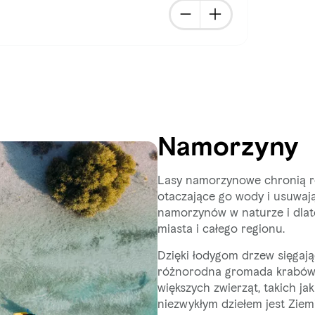
Namorzyny
Lasy namorzynowe chronią re
otaczające go wody i usuwają
namorzynów w naturze i dlat
miasta i całego regionu.
Dzięki łodygom drzew sięgają
różnorodna gromada krabów, ż
większych zwierząt, takich jak 
niezwykłym dziełem jest Ziem