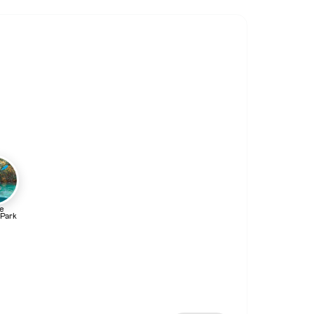
e
 Park