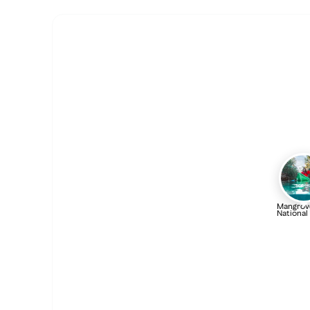
Mangrov
National