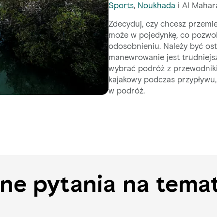
Sports
,
Noukhada
i Al Mahara
Zdecyduj, czy chcesz przemi
może w pojedynkę, co pozwol
odosobnieniu. Należy być os
manewrowanie jest trudniejsze
wybrać podróż z przewodnikie
kajakowy podczas przypływu,
w podróż.
ne pytania na tema