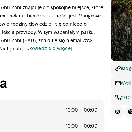
bu Zabi znajduje się spokojne miejsce, które
atem piękna i bioróżnorodności jest Mangrove
owie rodziny dowiedzieli się co nieco o
 lekcją przyrody. W tym wspaniałym parku,
bu Zabi (EAD), znajduje się niemal 75%
Dowiedz się więcej
Na tę osto
...
ead.g
dhabi
ia
park
Wyśli
971 2
10:00 – 00:00
10:00 – 00:00