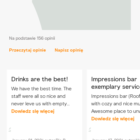
Na podstawie 156 opinii
Przeczytaj opinie
Napisz opinię
Drinks are the best!
Impressions bar
exemplary servic
We have the best time. The
staff were all so nice and
Impressions bar (Roof
never leve us with empty
with cozy and nice mu
glasses. Will difinitely come
Dowiedz się więcej
Awesome place to un
back. Special shoutout to Gail
We had a blast as we
Dowiedz się więcej
and Hassan. You guys are the
celebrate our weddin
best😉.
anniversary. Big thanks