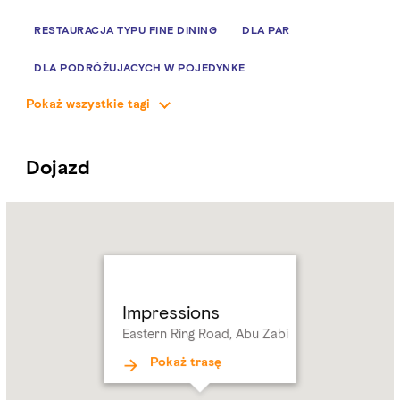
RESTAURACJA TYPU FINE DINING
DLA PAR
DLA PODRÓŻUJĄCYCH W POJEDYNKĘ
Pokaż wszystkie tagi
JEDZENIE BAROWE
PRZEKĄSKI
SWOBODNA ELEGANCJA
200-350 AED
Dojazd
Name:
Impressions
Address:
Eastern
Ring
Road,
Abu
Impressions
Zabi
Eastern Ring Road, Abu Zabi
Pokaż trasę