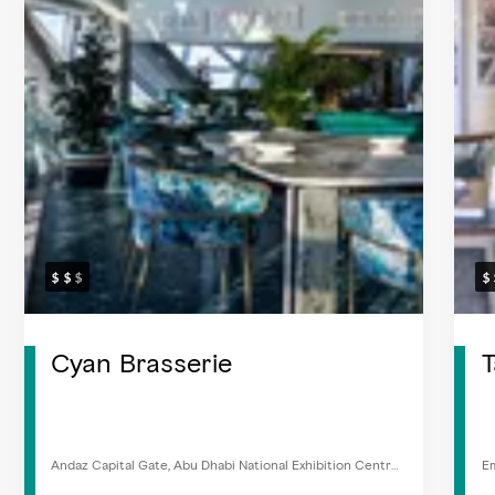
Cyan Brasserie
T
Andaz Capital Gate, Abu Dhabi National Exhibition Centre,
Em
Al Khaleej Al Arabi St, Abu Zabi