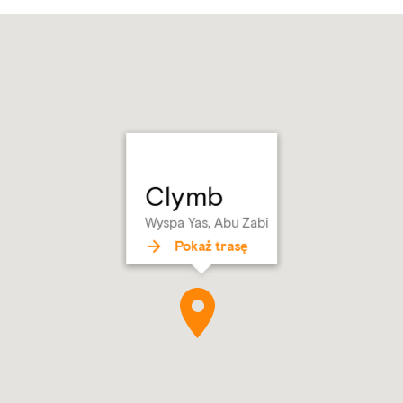
Clymb
Wyspa Yas, Abu Zabi
Pokaż trasę