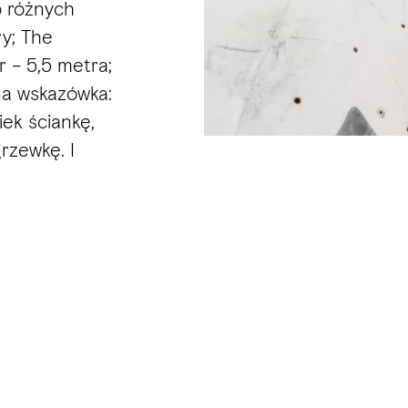
o różnych
y; The
 – 5,5 metra;
na wskazówka:
ek ściankę,
rzewkę. I