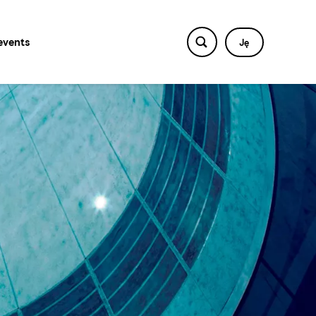
events
Ję