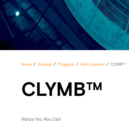
Home
/
Atrakcje
/
Przygoda
/
Parki rozrywki
/
CLYMB™
CLYMB™
Wyspa Yas, Abu Zabi