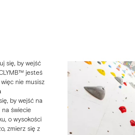
j się, by wejść
 CLYMB™ jesteś
 więc nie musisz
a
ię, by wejść na
 na świecie
u, o wysokości
o, zmierz się z