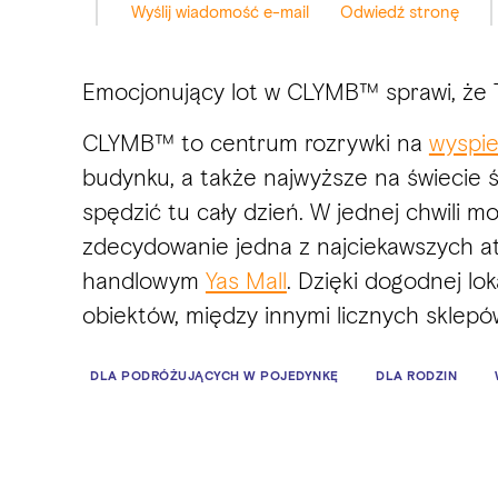
Wyślij wiadomość e-mail
Odwiedź stronę
Emocjonujący lot w CLYMB™ sprawi, że T
CLYMB™ to centrum rozrywki na
wyspie
budynku, a także najwyższe na świecie 
spędzić tu cały dzień. W jednej chwili m
zdecydowanie jedna z najciekawszych at
handlowym
Yas Mall
. Dzięki dogodnej lo
obiektów, między innymi licznych sklepów 
DLA PODRÓŻUJĄCYCH W POJEDYNKĘ
DLA RODZIN