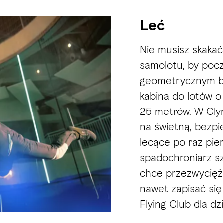
Leć
Nie musisz skaka
samolotu, by pocz
geometrycznym bu
kabina do lotów o
25 metrów. W Cly
na świetną, bezpi
lecące po raz pi
spadochroniarz szu
chce przezwycięż
nawet zapisać się
Flying Club dla dzi