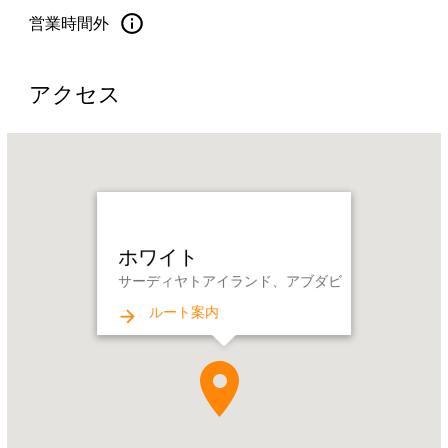
営業時間外
アクセス
Name:
ホ
ワ
イ
ト
ホワイト
Address:
サーディヤトアイランド、アブダビ
サ
ー
ルート案内
デ
ィ
ヤ
ト
ア