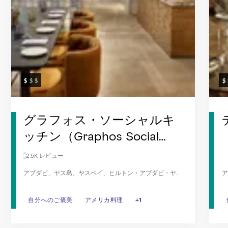
グラフォス・ソーシャルキ
ッチン（Graphos Social
Kitchen）
2.5K レビュー
アブダビ、ヤス島、ヤスベイ、ヒルトン・アブダビ・ヤス
ア
アイランド
自分へのご褒美
自分へのご褒美
アメリカ料理
アメリカ料理
朝食
+1