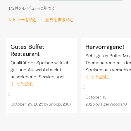
172件のレビューに基づく
レビューを読む
意見を書き込む
Gutes Buffet
Hervorragend!
Restaurant
Sehr gutes Buffet.Mo 
Qualität der Speisen wirklich
Themenabend mit de
gut und Auswahl absolut
Speisen aus verschi
ausreichend. Service und
Ländern.Das Personal 
もっと読む
Personal sehr nett und
もっと読む
aufmerksam,fleissig,fü
aufmerksam. u.a. Saqlan hat
Wunsch zu haben,freu
October 11,
hier einen sehr guten Job
Vielen Dank an Alle die
October 24, 2025
by
Snoopy2307
2025
by
TigerWoods70
gemacht.
hervorragende...