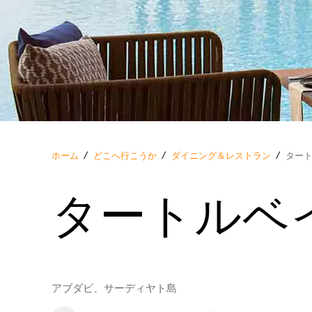
ホーム
/
どこへ行こうか
/
ダイニング＆レストラン
/
ター
タートルベ
アブダビ、サーディヤト島