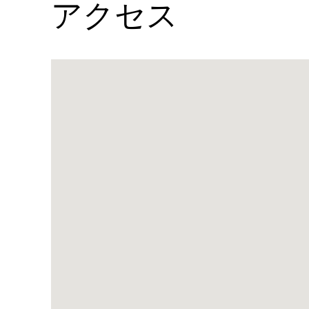
アクセス
Name:
タ
ー
ト
ル
ベ
イ・
バ
ー
＆
グ
リ