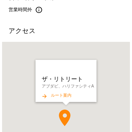
営業時間外
アクセス
Name:
ザ・
リ
ト
リ
ザ・リトリート
ー
アブダビ、ハリファシティA
ト
Address:
ルート案内
ア
ブ
ダ
ビ、
ハ