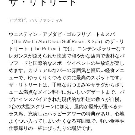
ザ・リトリート
アブダビ、ハリファシティA
ウェスティン・アブダビ・ゴルフリゾート＆スパ
（The Westin Abu Dhabi Golf Resort & Spa）のザ・リ
トリート（The Retreat）では、コンテンポラリーなエ
レガンスが添えられた快適で和やかな店内で素朴なパ
ブフードと国際的なスポーツイベントの生放送が楽し
めます。カジュアルなバーの雰囲気と幅広い軽食メニ
ューで、ゆっくりくつろぐのに最高のスポットです。
ザ・リトリートは、手軽なおつまみやサラダからボリ
ューム満点なメイン料理においしいデザートまで、パ
ブにインスパイアされた現代的な料理の数々が自慢。
3台の大型スクリーンに加え、屋内か屋外が選べるテ
ラス席、充実したハッピーアワーの特典があり、心地
よくつい入ってしまいたくなる雰囲気で、軽い食事や
仕事帰りの一杯にぴったりの場所です。