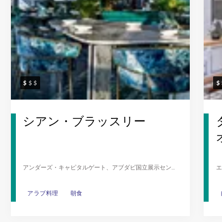
シアン・ブラッスリー
アンダーズ・キャピタルゲート、アブダビ国立展示センタ
エ
ー、アル・ハリージ・アル・アラビ・ストリート、アブダ
ア
ビ
アラブ料理
アラブ料理
朝食
朝食