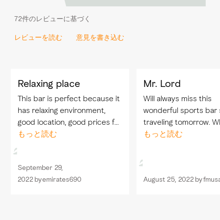
72件のレビューに基づく
レビューを読む
意見を書き込む
Relaxing place
Mr. Lord
This bar is perfect because it
Will always miss this
has relaxing environment,
wonderful sports bar 
good location, good prices for
traveling tomorrow. W
drinks and food, delicious
もっと読む
service and treat by 
もっと読む
food, good drinks, good
Always over expectati
management, friendly staff,
usual. Thank you for your
September 29,
80% of cocktails are
fantastic and your
2022
by
emirates690
August 25, 2022
by
fmusa
available...
perfection...