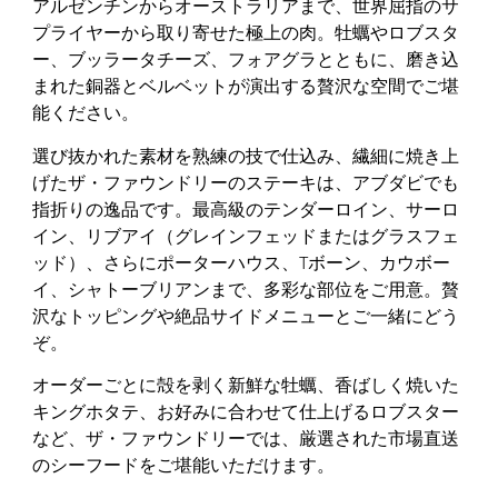
アルゼンチンからオーストラリアまで、世界屈指のサ
プライヤーから取り寄せた極上の肉。牡蠣やロブスタ
ー、ブッラータチーズ、フォアグラとともに、磨き込
まれた銅器とベルベットが演出する贅沢な空間でご堪
能ください。
選び抜かれた素材を熟練の技で仕込み、繊細に焼き上
げたザ・ファウンドリーのステーキは、アブダビでも
指折りの逸品です。最高級のテンダーロイン、サーロ
イン、リブアイ（グレインフェッドまたはグラスフェ
ッド）、さらにポーターハウス、Tボーン、カウボー
イ、シャトーブリアンまで、多彩な部位をご用意。贅
沢なトッピングや絶品サイドメニューとご一緒にどう
ぞ。
オーダーごとに殻を剥く新鮮な牡蠣、香ばしく焼いた
キングホタテ、お好みに合わせて仕上げるロブスター
など、ザ・ファウンドリーでは、厳選された市場直送
のシーフードをご堪能いただけます。