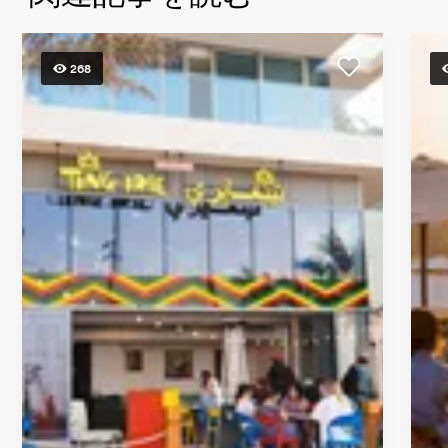
ラ
ブ・
エ
268
リ
ア、
ア
ブ
ダ
ビ