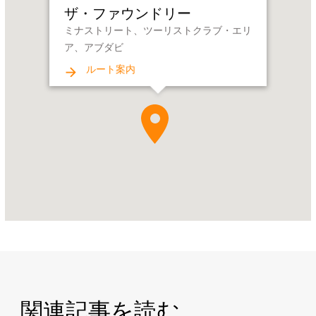
ウ
ザ・ファウンドリー
ン
ミナストリート、ツーリストクラブ・エリ
ド
ア、アブダビ
リ
ー
ルート案内
Address:
ミ
ナ
ス
ト
リ
ー
ト、
ツ
ー
リ
ス
ト
関連記事を読む
ク