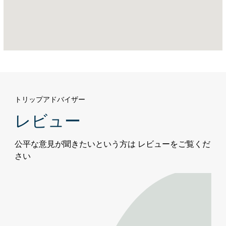
ラ
ウ
ン
ジ
＆
バ
ー
Address:
カ
トリップアドバイザー
リ
レビュー
フ
ァ
公平な意見が聞きたいという方は レビューをご覧くだ
ス
さい
ト
リ
ー
ト、
ア
ブ