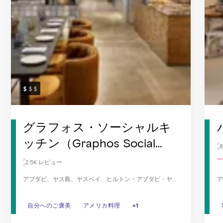
グラフォス・ソーシャルキ
ッチン（Graphos Social
Kitchen）
一
2.5K レビュー
アブダビ、ヤス島、ヤスベイ、ヒルトン・アブダビ・ヤス
ア
アイランド
自分へのご褒美
自分へのご褒美
アメリカ料理
アメリカ料理
朝食
+1