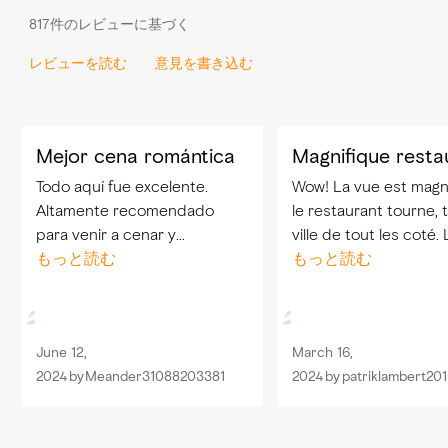
817件のレビューに基づく
レビューを読む
意見を書き込む
Mejor cena romántica
Magnifique resta
Todo aquí fue excelente.
Wow! La vue est magni
Altamente recomendado
le restaurant tourne, t
para venir a cenar y
ville de tout les coté. 
compartir con pareja o
もっと読む
nourriture est excelle
もっと読む
amigos.el personal del lugar
service aussi.
muy atento y la comida de
lujo. Que decir además de la
June 12,
March 16,
vista del lugar
2024
by
Meander31088203381
2024
by
patriklambert201