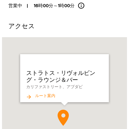
営業中
|
16時00分～1時00分
アクセス
Name:
ス
ト
ラ
ト
ストラトス・リヴォルビン
ス・
グ・ラウンジ＆バー
リ
カリファストリート、アブダビ
ヴ
ォ
ルート案内
ル
ビ
ン
グ・