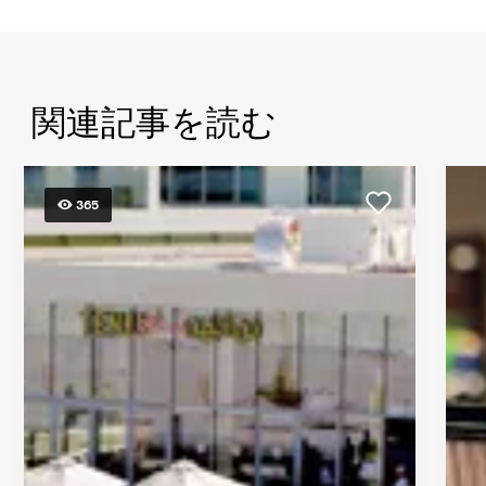
ル
タ
ン・
ビ
関連記事を読む
ン・
ザ
イ
ー
365
ド・
ザ・
フ
ァ
ー
ス
ト・
ス
ト
リ
ー