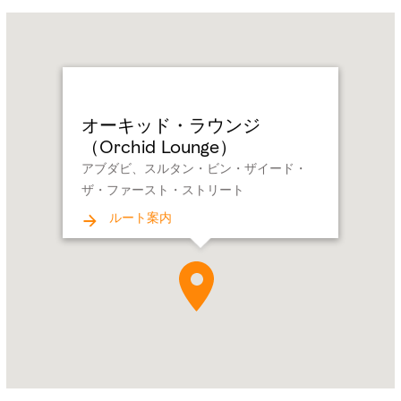
Name:
オ
ー
キ
ッ
オーキッド・ラウンジ
ド・
（Orchid Lounge）
ラ
アブダビ、スルタン・ビン・ザイード・
ウ
ザ・ファースト・ストリート
ン
ジ
ルート案内
（Orchid
Lounge）
Address:
ア
ブ
ダ
ビ、
ス