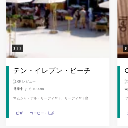
ト
テン・イレブン・ビーチ
2.6K レビュー
営業中
まで 1:00 am
O
マムシャ・アル・サーディヤト、サーディヤト島
ヤ
ピザ
ピザ
コーヒー・紅茶
コーヒー・紅茶