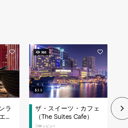
166
ンラ
ザ・スイーツ・カフェ
エテ
（The Suites Cafe）
5
営
7.8K レビュー