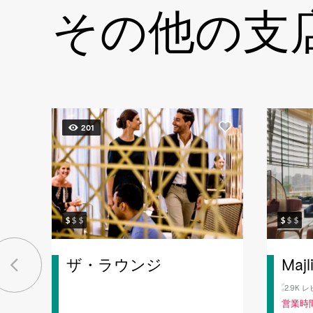
その他の支
201
ザ・ラウンジ
Majl
2.9K 
営業時