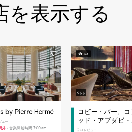
店を表示する
69
is by Pierre Hermé
ロビー・バー、コ
ッド・アブダビ・
レビュー
ィハドタワーズ
間外
営業開始時間 7:00 am
30 レビュー