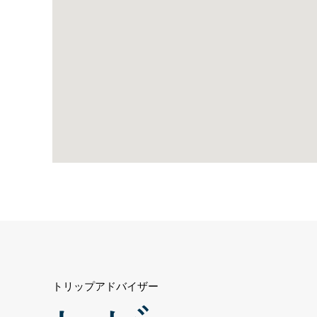
ト
島、
リ
ク
ソ
ス・
プ
レ
ミ
ア
ム・
サ
ー
トリップアドバイザー
デ