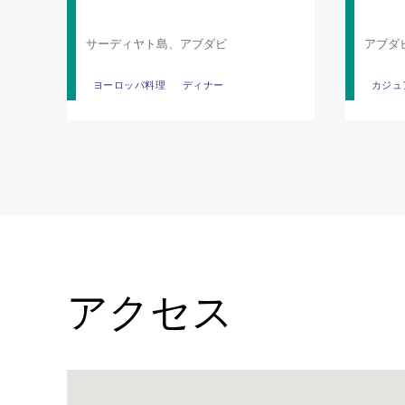
サーディヤト島、アブダビ
アブダ
ヨーロッパ料理
ヨーロッパ料理
ディナー
ディナー
カジュ
カジュ
アクセス
Name: