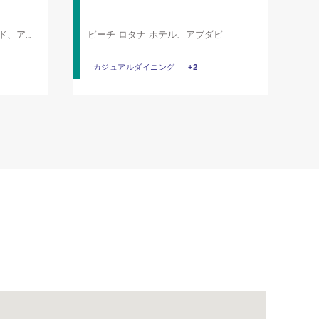
ド、アブ
ビーチ ロタナ ホテル、アブダビ
ミ
リ
理
カジュアルダイニング
カジュアルダイニング
多国籍
+2
朝食