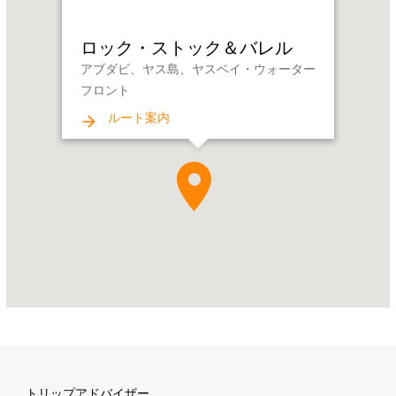
ク・
ス
ロック・ストック＆バレル
ト
アブダビ、ヤス島、ヤスベイ・ウォーター
ッ
フロント
ク
＆
ルート案内
バ
レ
ル
Address:
ア
ブ
ダ
ビ、
ヤ
ス
島、
ヤ
ス
トリップアドバイザー