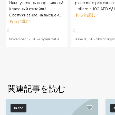
Нам тут очень понравилось!
placé mais prix excess
Классный коктейль!
1 billard = 100 AED 🥲
Обслуживание на высшем
plats n’étais pas non 
もっと読む
уровне! Elton был очень
もっと読む
super désolé En revanche
дружелюбный и отзывчивый!
effectivement il y a p
Мы очень рады прийти
d’ambiance A contrar
November 12, 2024
by
nurizat a
June 10, 2025
by
philipp
сюда ещё раз. Нам очень
понравилось! Всем советую
関連記事を読む
236