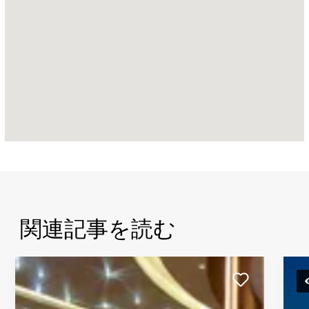
コ
ン
ラ
ッ
ド・
ア
ブ
ダ
ホ・
エ
テ
ィ
ハ
関連記事を読む
ド
タ
ワ
ー
ズ、
ウ