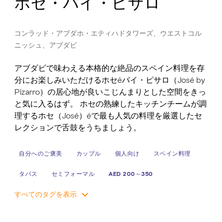
ホセ・バイ・ピサロ
コンラッド・アブダホ・エティハドタワーズ、ウエストコル
ニッシュ、アブダビ
アブダビで味わえる本格的な絶品のスペイン料理を存
分にお楽しみいただけるホセéバイ・ピサロ（José by
Pizarro）の居心地が良いこじんまりとした空間をきっ
と気に入るはず。 ホセの熟練したキッチンチームが調
理するホセ（José）éで最も人気の料理を厳選したセ
レクションで舌鼓をうちましょう。
自分へのご褒美
カップル
個人向け
スペイン料理
タパス
セミフォーマル
AED 200～350
すべてのタグを表示