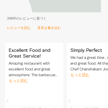
398件のレビューに基づく
レビューを読む
意見を書き込む
Excellent Food and
Simply Perfect
Great Service!
We had a great time , 
Amazing restaurant with
and great food. All th
excellent food and great
Chef Chandrakant Jos
atmosphere. The barbecue
Chezka. Will definitely
もっと読む
was truly delicious and
もっと読む
recommend and come
perfectly cooked. Special
thanks to Chef Chandrakant
— he is very kind and
talented, and his BBQ is...