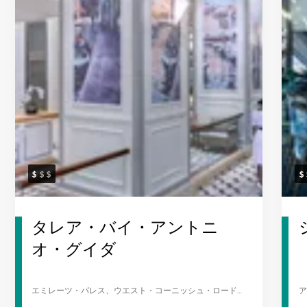
タレア・バイ・アントニ
オ・グイダ
エミレーツ・パレス、ウエスト・コーニッシュ・ロード、
ア
アブダビ
ー