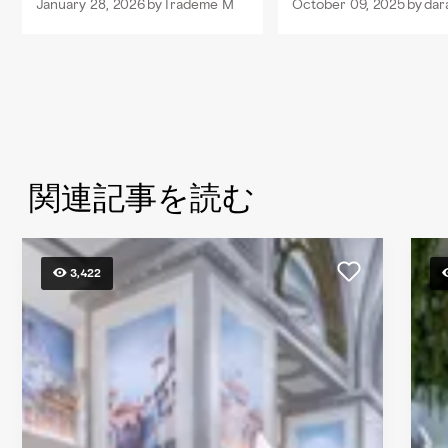
January 28, 2026
by
Trademe M
October 09, 2025
by
dar
関連記事を読む
3,422