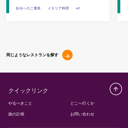
ビ
自分へのご褒美
自分へのご褒美
イタリア料理
イタリア料理
ランチ
+1
同じようなレストランを探す
クイックリンク
やるべきこと
どこへ行くか
旅の計画
お問い合わせ