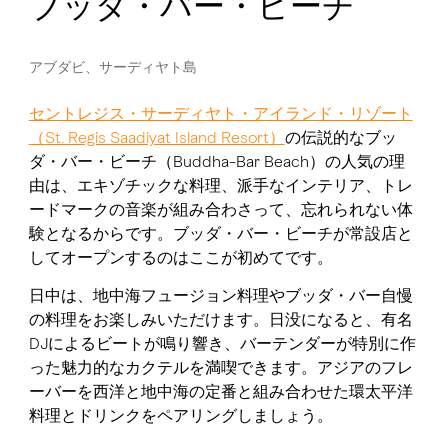
ブッダ・バー・ビーチ
アブダビ、サーディヤト島
セントレジス・サーディヤト・アイランド・リゾート
（St. Regis Saadiyat Island Resort）
の伝説的なブッ
ダ・バー・ビーチ（Buddha-Bar Beach）の人気の理
由は、エキゾチックな料理、派手なインテリア、トレ
ードマークの音楽が組み合わさって、忘れられない体
験となるからです。ブッダ・バー・ビーチが常設店と
してオープンするのはここが初めてです。
日中は、地中海フュージョン料理やブッダ・バー自慢
の料理をお楽しみいただけます。日没になると、有名
DJによるビートが鳴り響き、バーテンダーが特別に作
った魅力的なカクテルを満喫できます。アジアのフレ
ーバーを西洋と地中海の定番と組み合わせた環太平洋
料理とドリンクをペアリングしましょう。