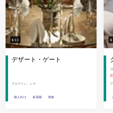
デザート・ゲート
営
アルアイン、レマ
ア
個人向け
個人向け
多国籍
多国籍
朝食
朝食