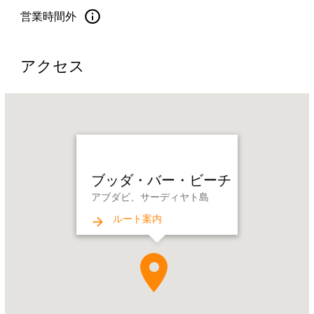
営業時間外
アクセス
Name:
ブ
ッ
ダ・
バ
ブッダ・バー・ビーチ
ー・
アブダビ、サーディヤト島
ビ
ー
ルート案内
チ
Address:
ア
ブ
ダ