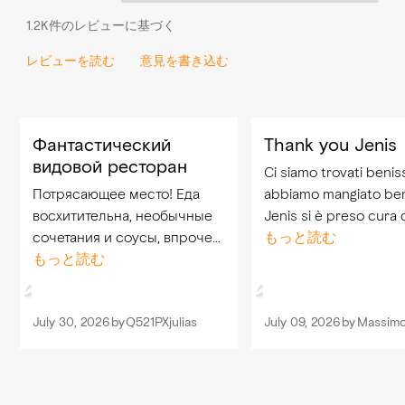
1.2K件のレビューに基づく
レビューを読む
意見を書き込む
Фантастический
Thank you Jenis
видовой ресторан
Ci siamo trovati benis
Потрясающее место! Еда
abbiamo mangiato ben
восхитительна, необычные
Jenis si è preso cura d
сочетания и соусы, впрочем,
nei minimi dettagli gra
もっと読む
как и полагается в ресторане
もっと読む
per l’ottimo servizio Una
высокой кухни, но здесь все
esperienza che consig
эти необыкновенности
July 30, 2026
by
Q521PXjulias
July 09, 2026
by
Massim
просто очень вкусны. Закат
с террасы с...