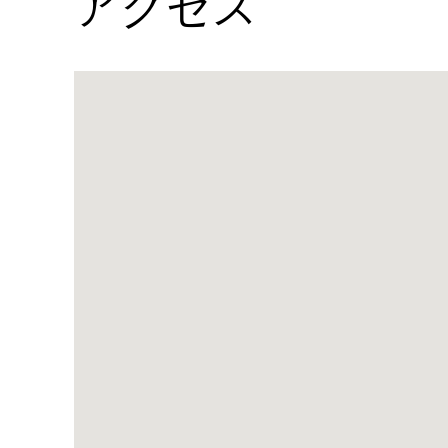
アクセス
Name:
ベ
イ
ル
ー
ト・
ス
ー
ル・
メ
ー
ル