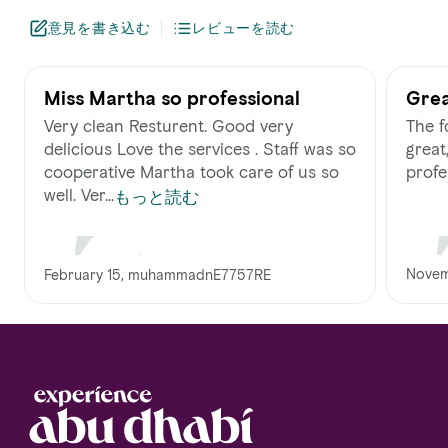
意見を書き込む
レビューを読む
Miss Martha so professional
Grea
Very clean Resturent. Good very
The f
delicious Love the services . Staff was so
great
cooperative Martha took care of us so
profe
well. Ver...
もっと読む
Novem
February 15, muhammadnE7757RE