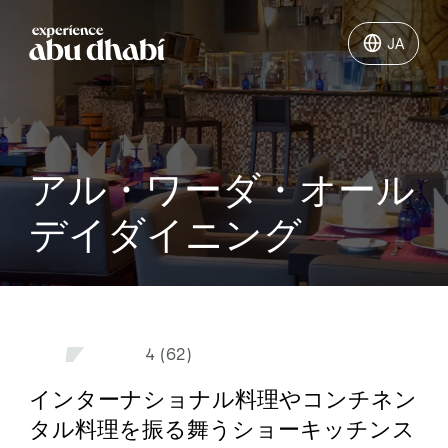
JA
JA
やるべきこと
アル・ワーダ・オール
どこへ行こうか
デイダイニング
旅行の計画
4 (62)
インターナショナル料理やコンチネン
タル料理を振る舞うショーキッチンス