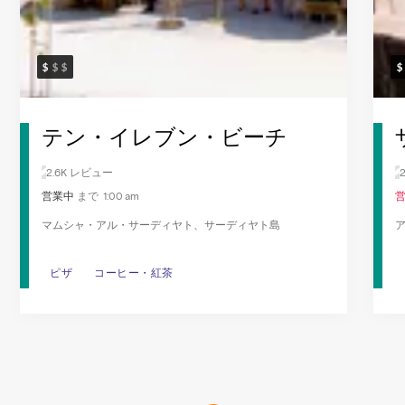
テン・イレブン・ビーチ
2.6K レビュー
営業中
まで 1:00 am
マムシャ・アル・サーディヤト、サーディヤト島
ピザ
ピザ
コーヒー・紅茶
コーヒー・紅茶