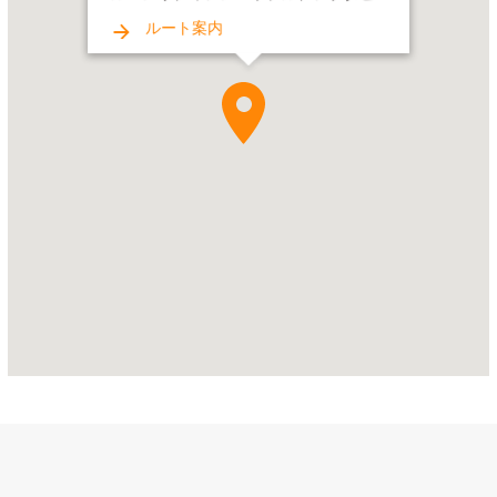
フ
ィ
ルート案内
ン
ジ
ャ
ン・
カ
フ
ェ
Address:
ル・
メ
リ
デ
ィ
ア
ン・
ホ
テ