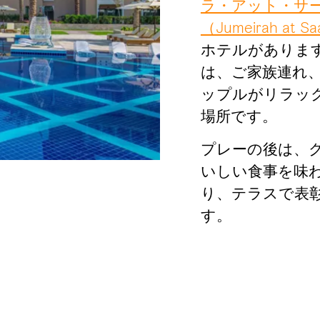
ラ・アット・サ
（Jumeirah at Saa
ホテルがありま
は、ご家族連れ
ップルがリラッ
場所です。
プレーの後は、
いしい食事を味
り、テラスで表
す。