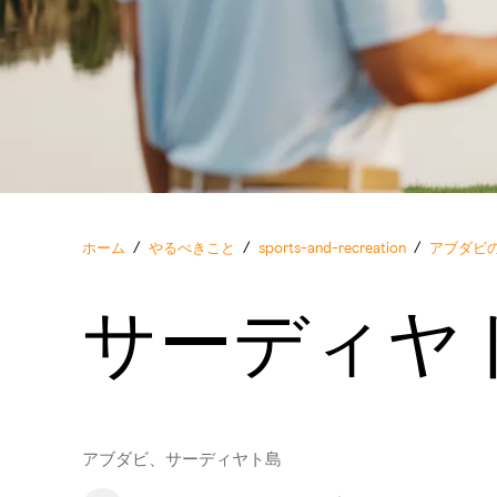
ホーム
/
やるべきこと
/
sports-and-recreation
/
アブダビ
サーディヤ
アブダビ、サーディヤト島