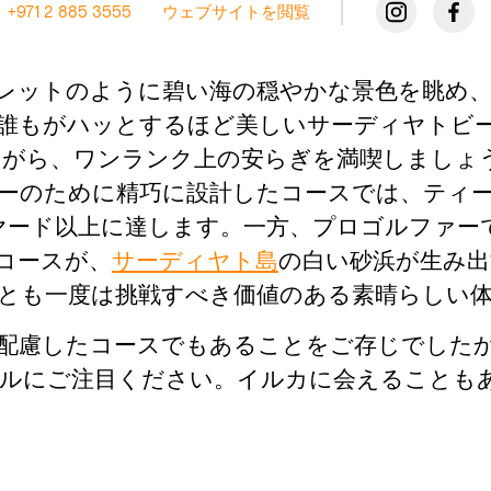
+971 2 885 3555
ウェブサイトを閲覧
レットのように碧い海の穏やかな景色を眺め、
がハッとするほど美しいサーディヤトビーチ・ゴルフ
レーしながら、ワンランク上の安らぎを満喫しま
ーのために精巧に設計したコースでは、ティ
0ヤード以上に達します。一方、プロゴルファーで
コースが、
サーディヤト島
の白い砂浜が生み出
とも一度は挑戦すべき価値のある素晴らしい
配慮したコースでもあることをご存じでしたか
ガゼルにご注目ください。イルカに会えることも