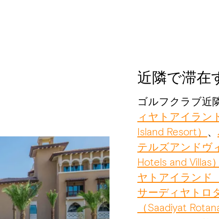
近隣で滞在
ゴルフクラブ近
ィヤトアイランドリゾー
Island Resort）
、
テルズアンドヴィラズ（
Hotels and Villas
ヤトアイランド（Rixos
サーディヤトロ
（Saadiyat Rotana