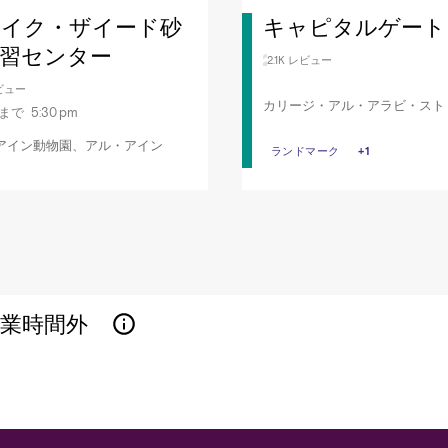
ェイク・ザイード砂
キャピタルゲート
習センター
2.1K レビュー
レビュー
カリージ・アル・アラビ・スト
まで 5:30 pm
アブダビ
アイン動物園、アル・アイン
ランドマーク
ランドマーク
代表的なランド
+1
営業時間外