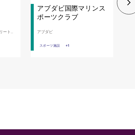
アブダビ国際マリンス
ポーツクラブ
リート、
アブダビ
マーク
スポーツ施設
スポーツ施設
+1
ウォータースポーツセンター