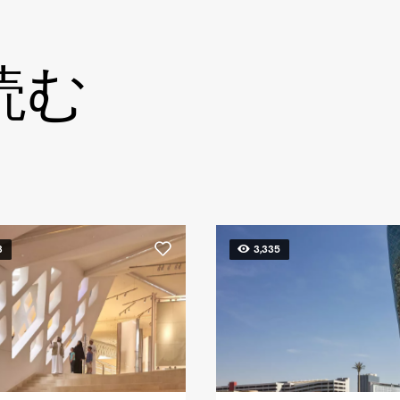
読む
8
3,335